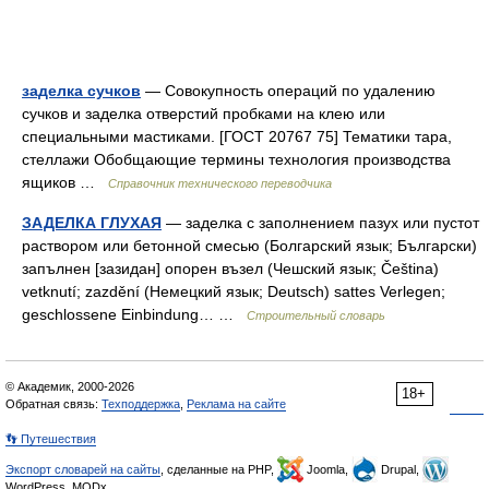
заделка сучков
— Совокупность операций по удалению
сучков и заделка отверстий пробками на клею или
специальными мастиками. [ГОСТ 20767 75] Тематики тара,
стеллажи Обобщающие термины технология производства
ящиков …
Справочник технического переводчика
ЗАДЕЛКА ГЛУХАЯ
— заделка с заполнением пазух или пустот
раствором или бетонной смесью (Болгарский язык; Български)
запълнен [зазидан] опорен възел (Чешский язык; Čeština)
vetknutí; zazdění (Немецкий язык; Deutsch) sattes Verlegen;
geschlossene Einbindung… …
Строительный словарь
© Академик, 2000-2026
18+
Обратная связь:
Техподдержка
,
Реклама на сайте
👣 Путешествия
Экспорт словарей на сайты
, сделанные на PHP,
Joomla,
Drupal,
WordPress, MODx.